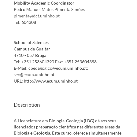
Mobility Academic Coordinator
Pedro Manuel Matos Pimenta Simões
pimenta@dct.uminho.pt
Tel:
604308
School of Sciences
Campus de Gualtar
4710 - 057 Braga
Tel:
+351 253604390
Fax:
+351 253604398
E-Mail:
cpedagogico@ecum.uminho.pt;
sec@ecum.uminho.pt
URL:
http://www.ecum.uminho.pt
Description
A Licenciatura em Biologia-Geologia (LBG) dá aos seus
licenciados preparação científica nas diferentes áreas da
Biologia e Geologia. Este curso, oferece simultaneamente