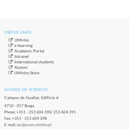
USEFUL LINKS
​UMinho
​e-learning
Academic Portal
​Intranet
​International students
​Alumni
​​UMinho Store
SCHOOL OF SCIENCES​
Campus de Gualtar, Edifício 6
4710 - 057 Braga
Phone: +351 - 253 604 390/ 253 604 391
Fax: +351 - 253 604 398
E-mail:
sec@ecum.uminho.pt