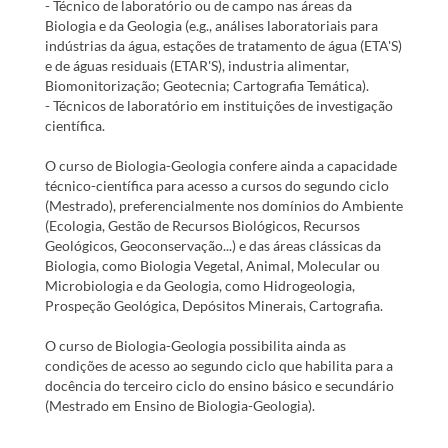
- Técnico de laboratório ou de campo nas áreas da
Biologia e da Geologia (e.g., análises laboratoriais para
indústrias da água, estações de tratamento de água (ETA'S)
e de águas residuais (ETAR'S), industria alimentar,
Biomonitorização; Geotecnia; Cartografia Temática).
- Técnicos de laboratório em instituições de investigação
científica.
O curso de Biologia-Geologia confere ainda a capacidade
técnico-científica para acesso a cursos do segundo ciclo
(Mestrado), preferencialmente nos domínios do Ambiente
(Ecologia, Gestão de Recursos Biológicos, Recursos
Geológicos, Geoconservação...) e das áreas clássicas da
Biologia, como Biologia Vegetal, Animal, Molecular ou
Microbiologia e da Geologia, como Hidrogeologia,
Prospeção Geológica, Depósitos Minerais, Cartografia.
O curso de Biologia-Geologia possibilita ainda as
condições de acesso ao segundo ciclo que habilita para a
docência do terceiro ciclo do ensino básico e secundário
(Mestrado em Ensino de Biologia-Geologia).