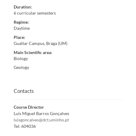
Duration
:
6 curricular semesters
Regime
:
Daytime
Place
:
Gualtar Campus, Braga (UM)
Main Scientific area
:
Biology
Geology
Contacts
Course Director
Luís Miguel Barros Gonçalves
luisgoncalves@dct.uminho.pt
Tel:
604036