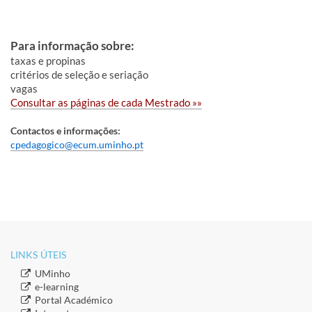
Para informação sobre:
taxas e propinas
critérios de seleção e seriação
​vagas ​
Co
nsultar as páginas de ca​
da
Mestrad
o »»
Contactos e informações:
cpedagogico@ecum.uminho.pt
LINKS ÚTEIS​
​UMinho
​e-learning
​Portal Académico