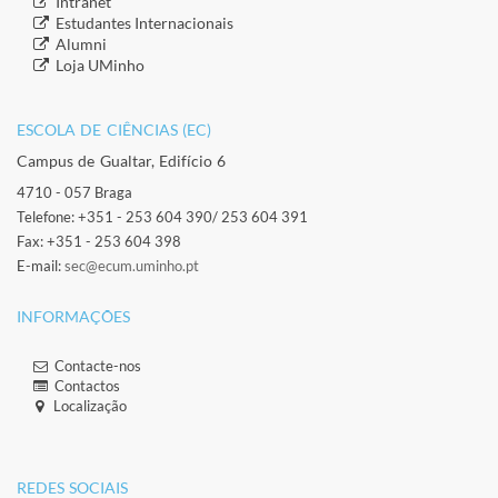
​Intranet
​Estudantes Inter​​nacionais
​Alumni
​​Loja UMinho
ESCOLA DE CIÊNCIAS (EC)​
Campus de Gualtar, Edifício 6
4710 - 057 Braga
Telefone: +351 - 253 604 390/ 253 604 391
Fax: +351 - 253 604 398
E-mail:
sec@ecum.uminho.pt
INFORMAÇÕES
Contacte-nos
Contactos
Localização
​ ​
​REDES SOCIAIS​