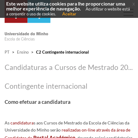
Este website utiliza cookies para lhe proporcionar uma
x
melhor experiência de navegação.
Ao utilizar o website está
Aceitar
a consentir o uso de cookies.
PT
>
Ensino
>
C2 Contingente internacional
Candidaturas a Cursos de Mestrado 2026/2027
​ ​
Contingente internacional
Como efetuar a candidatura
As
candidatura
s aos Cursos de Mestrado da Escola de Ciências da
Universidade do Minho serão
realizadas on-line através da área de
Por​tal Académico
Candidatos do
, devendo os(as) candidatos(as​​