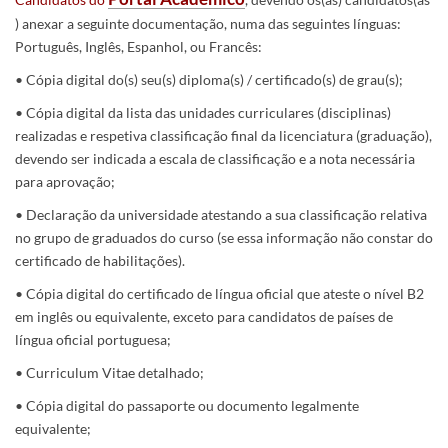
) anexar a seguinte documentação, numa das seguintes línguas:
Português, Inglês, Espanhol, ou Francês:
• Cópia digital d​​o(s) seu(s) diploma(s) / certificado(s) de grau(s);
• Cópia digital da lista das unidades curriculares (disciplinas)
realizadas e respetiva classificação final da licenciatura (graduação),
devendo ser indicada a escala de classifica​​​ção e a nota necessária
para aprovação;
• Decla​​ração da universidade atestando a sua classificação relativa
no grupo de graduados do curso (se essa informação não constar do
certificado de habilitações).
• Cópia di​​​gital do certificado de língua oficial que ateste o nível B2
em inglês ou equivalente, exceto para candidatos de países de
língua oficial portuguesa;
• Cu​​rriculum Vitae detalhado;
• Cópia digital do passaporte ou documento legalmente
equivalente;