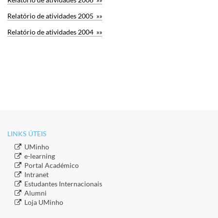
Relatório de atividades 2005 »»
Relatório de atividades 2004 »»
LINKS ÚTEIS​
​UMinho
​e-learning
​Portal Académico
​Intranet
​Estudantes Inter​​nacionais
​Alumni
​​Loja UMinho