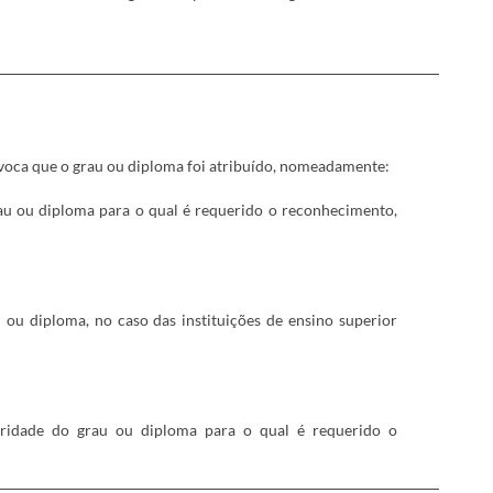
​
ívoca que o grau ou diploma foi atribuído, nomeadamente:
au ou diploma para o qual é requerido o reconhecimento,
ou diploma, no caso das instituições de ensino superior
ularidade do grau ou diploma para o qual é requerido o
​