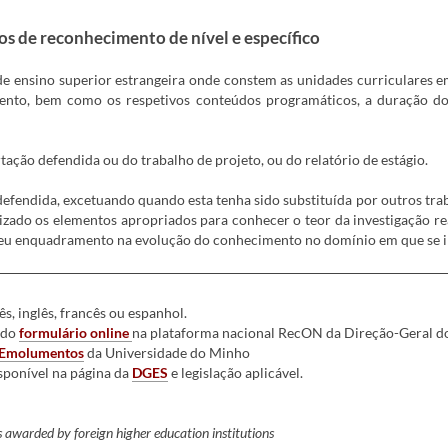
s de reconhecimento de nível e específico
de ensino superior estrangeira onde constem as unidades curriculares 
ento, bem como os respetivos conteúdos programáticos, a duração do
rtação defendida ou do trabalho de projeto, ou do relatório de estágio.
defendida, excetuando quando esta tenha sido substituída por outros traba
izado os elementos apropriados para conhecer o teor da investigação r
o seu enquadramento na evolução do conhecimento no domínio em que se i
, inglês, francês ou espanhol.
 do
formulário online
na plataforma nacional RecON da Direção-Geral do
e Emolumen
tos
da Universidade do Minho
sponível na página da
DGES
e legislação aplicável.
 awarded by foreign higher education institutions