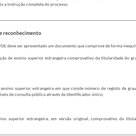
s a instrução completa do processo.
de reconhecimento
6/2018, deve ser apresentado um documento que comprove de forma inequ
ção de ensino superior estrangeira comprovativo da titularidade do gr
 ensino superior estrangeira em que conste número de registo de grau 
veis de consulta pública através de identificador único;
sino superior estrangeira, em versão original, comprovativo da tit