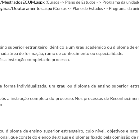
as/MestradosECUM.aspx
(Cursos -> Plano de Estudos - > Programa da unidade
aginas/Doutoramentos.aspx
(Cursos -> Plano de Estudos -> Programa da unid
ino superior estrangeiro idêntico a um grau académico ou diploma de ens
nada área de formação, ramo de conhecimento ou especialidade.
s a instrução completa do processo.
e forma individualizada, um grau ou diploma de ensino superior es
ós a instrução completa do processo. Nos processos de Reconheciment
so
 diploma de ensino superior estrangeiro, cujo nível, objetivos e natur
ional, que conste do elenco de graus e diplomas fixado pela comissão de