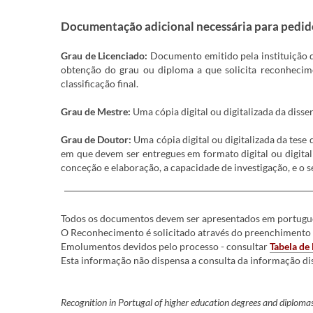
Documentação adicional necessária para pedido
Grau de Licenciado:
Documento emitido pela instituição 
obtenção do grau ou diploma a que solicita reconhecim
classificação final.
Grau de Mestre:
Uma cópia digital ou digitalizada da disse
Grau de Doutor:
Uma cópia digital ou digitalizada da tese 
em que devem ser entregues em formato digital ou digital
conceção e elaboração, a capacidade de investigação, e 
Todos os documentos devem ser apresentados em português
O Reconhecimento é solicitado através do preenchimento
Emolumentos devidos pelo processo - consultar
Ta
bela d
Esta informação não dispensa a consulta da informação di
Recognition in Portugal of higher education degrees and diplomas