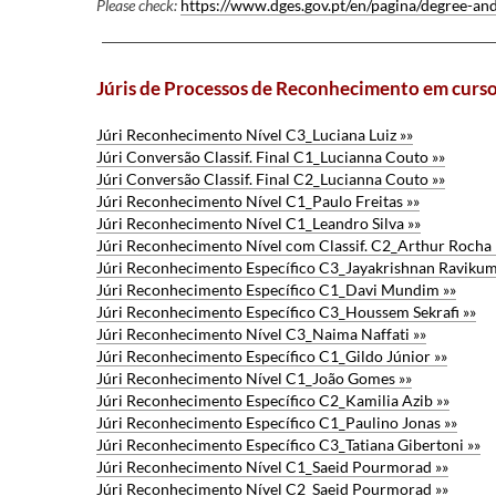
Please check:
https://www.dge​s.gov.pt/en/pagina/degree-an
Júris de Processos de Reconhecimento em curs
Júri Reconhecimento Nível C3_Luciana Luiz »»
Júri Conversão Classif. Final C1_Lucianna Couto »»
Júri Conversão Classif. Final C2_Lucianna Couto »»
Júri Reconhecimento Nível C1_Paulo Freitas »»
Júri Reconhecimento Nível C1_Leandro Silva »»
Júri Reconhecimento Nível com Classif. C2_Arthur Rocha 
Júri Reconhecimento Específico C3_Jayakrishnan Ravikum
Júri Reconhecimento Específico C1_Davi Mundim »»
Júri Reconhecimento Específico C3_Houssem Sekrafi »»
Júri Reconhecimento Nível C3_Naima Naffati »»
Júri Reconhecimento Específico C1_Gildo Júnior »»
Júri Reconhecimento Nível C1_João Gomes »»
Júri Reconhecimento Específico C2_Kamilia Azib »»
Júri Reconhecimento Específico C1_Paulino Jonas »»
Júri Reconhecimento Específico C3_Tatiana Gibertoni »»
Júri Reconhecimento Nível C1_Saeid Pourmorad »»
Júri Reconhecimento Nível C2_Saeid Pourmorad »»