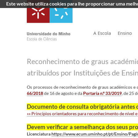
Este website utiliza cookies para lhe proporcionar uma mel
A Escola
Ensino
​ ​
Reconhecimento de graus académic
atribuídos por Instituições de Ensi
Os processos de reconhecimento de graus académicos e di
66/2018
de 16 de agosto e da
Portaria n.º 33/2019
, de 25 d
Documento de consulta obrigatória antes d
»
» P
rincípios orienta
dores para reconhecimento de nível e
Devem verificar a semelhança dos seus pr
Licenciatura
https://www.ecum.uminho.pt/pt/Ensino/Pagin