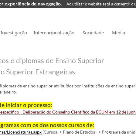
hor experiência de navegação.
Ao utilizar o website está a consentir o 
Investigação
Internacionalização
Sociedade
Media
os e diplomas de Ensino Superior
no Superior Estrangeiras
plomas de ensino superior atribuídos por instituições de ensino superi
e janeiro.
e iniciar o processo:
 específico - Deliberação do Conselho Científico da ECUM em 12 de jun
ogramas com os dos nossos cursos de:
as/Licenciaturas.aspx
(Cursos -> Plano de Estudos - > Programa da unid