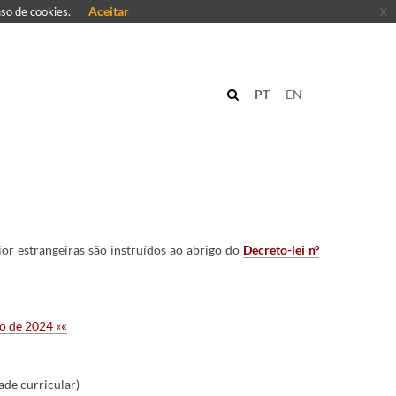
Aceitar
x
uso de cookies.
PT
EN
or estrangeiras são instruídos ao abrigo do
Decreto-lei nº
ho de 2024
«
«
ade curricular)