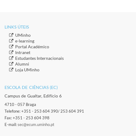
LINKS ÚTEIS​
​UMinho
​e-learning
​Portal Académico
​Intranet
​Estudantes Inter​​nacionais
​Alumni
​​Loja UMinho
ESCOLA DE CIÊNCIAS (EC)​
Campus de Gualtar, Edifício 6
4710 - 057 Braga
Telefone: +351 - 253 604 390/ 253 604 391
Fax: +351 - 253 604 398
E-mail:
sec@ecum.uminho.pt