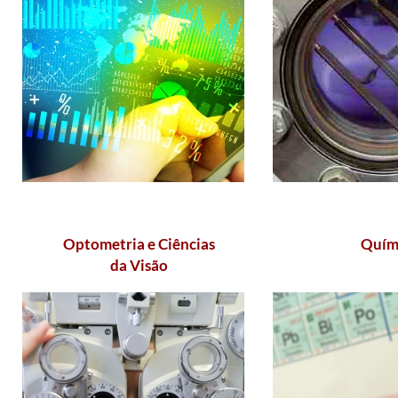
Optometria e Ciências
Quím​
da Visão