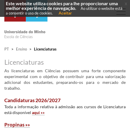
Este website utiliza cookies para lhe proporcionar uma
x
melhor experiência de navegação.
Ao utilizar o website está
Aceitar
a consentir o uso de cookies.
PT
>
Ensino
>
Licenciaturas
Licenciaturas
​As licenciaturas em Ciências possuem uma forte componente
experimental com o objetivo de contribuir para uma valorização
adicional dos estudantes, preparando-os para o mercado de
trabalho.
Ca
ndidat
uras 2026/2027
Toda a informação relativa à admissão aos cursos de Licenciatura​
está disponível
aqui »»
Propin​as »»