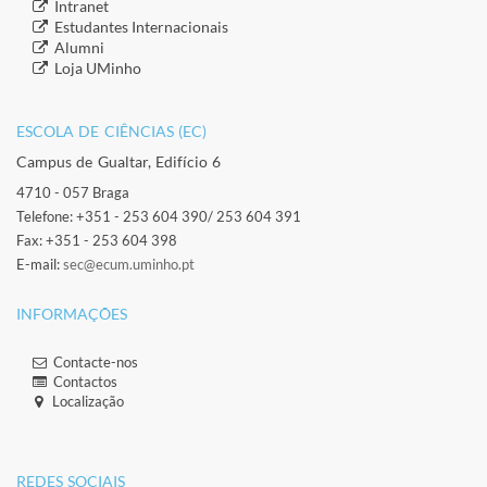
​Intranet
​Estudantes Inter​​nacionais
​Alumni
​​Loja UMinho
ESCOLA DE CIÊNCIAS (EC)​
Campus de Gualtar, Edifício 6
4710 - 057 Braga
Telefone: +351 - 253 604 390/ 253 604 391
Fax: +351 - 253 604 398
E-mail:
sec@ecum.uminho.pt
INFORMAÇÕES
Contacte-nos
Contactos
Localização
​ ​
​REDES SOCIAIS​