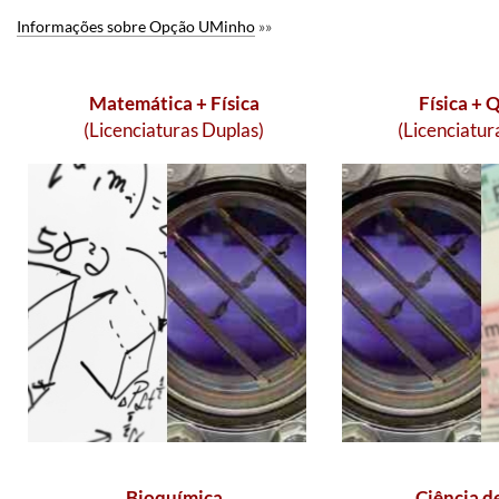
Informações sobre Opção UMinho
»»
Matemática + Física
Física + 
(Licenciaturas Duplas)
(Licenciatur
Bioq​uímica
Ciên​cia 