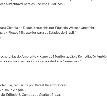
ção Sustentável para os Recursos Hídricos ".
para Ciência de Dados, requerida por Eduardo Werner Ungefehr.
ais – Fluxos Migratórios para os Estados do Brasil ".
s.
ecnologias do Ambiente – Ramo de Monitorização e Remediação Ambiental
rrânea em meio urbano: o caso de estudo de Guimarães ".
ecular, requerida por Rafael Ricardo Torres.
inism in Angola ".
ia, Edifício 6, Campus de Gualtar, Braga.