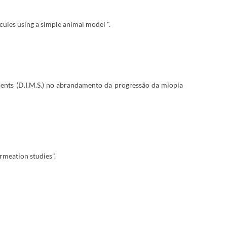
ecules using a simple animal model ".
gments (D.I.M.S.) no abrandamento da progressão da miopia
rmeation studies".