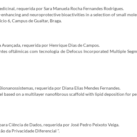
icinal, requerida por Sara Manuela Rocha Fernandes Rodrigues.
is-enhancing and neuroprotective bioactivities in a selection of small mol
ício 6, Campus de Gualtar, Braga.
 Avançada, requerida por Henrique Dias de Campos.
 lentes oftálmicas com tecnologia de Defocus Incorporated Multiple Se
Bionanossistemas, requerida por Diana Elias Mendes Fernandes.
 based on a multilayer nanofibrous scaffold with lipid deposition for pe
ara Ciência de Dados, requerida por José Pedro Peixoto Veiga.
o da Privacidade Diferencial ".