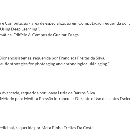
 Computação - área de especialização em Computação, requerida por Jos
 Using Deep Learning ".
ática, Edifício 6, Campus de Gualtar, Braga.
ionanossistemas, requerida por Francisca Freitas da Silva.
eutic strategies for photoaging and chronological skin aging ".
vançada, requerida por Joana Luzia de Barros Silva.
Método para Medir a Pressão Intraocular Durante o Uso de Lentes Esclera
icinal, requerida por Mara Pinho Freitas Da Costa.