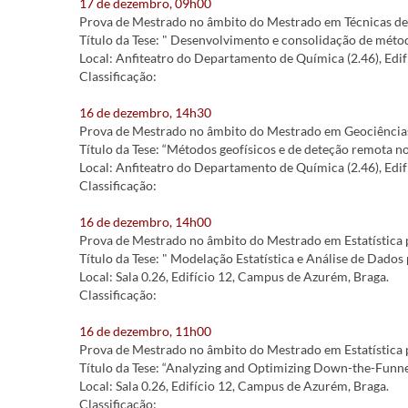
17 de dezembro, 09h00
Prova de Mestrado no âmbito do Mestrado em Técnicas de 
Título da Tese: " Desenvolvimento e consolidação de métod
Local: Anfiteatro do Departamento de Química (2.46), Edif
Classificação:
16 de dezembro, 14h30
Prova de Mestrado no âmbito do Mestrado em Geociências 
Título da Tese: “Métodos geofísicos e de deteção remota no
Local: Anfiteatro do Departamento de Química (2.46), Edif
Classificação:
16 de dezembro, 14h00
Prova de Mestrado no âmbito do Mestrado em Estatística p
Título da Tese: " Modelação Estatística e Análise de Dado
Local: Sala 0.26, Edifício 12, Campus de Azurém, Braga.
Classificação:
16 de dezembro, 11h00
Prova de Mestrado no âmbito do Mestrado em Estatística 
Título da Tese: “Analyzing and Optimizing Down-the-Funnel
Local: Sala 0.26, Edifício 12, Campus de Azurém, Braga.
Classificação: