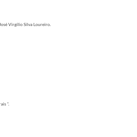
é Virgílio Silva Loureiro.
is ".