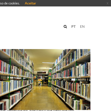
Aceitar
x
uso de cookies.
PT
EN
nt ".
tal, requerida por José Pedro Machado Martins.