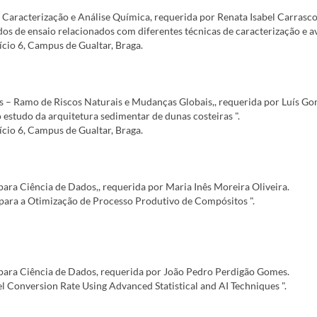
Caracterização e Análise Química, requerida por Renata Isabel Carrasc
os de ensaio relacionados com diferentes técnicas de caracterização e a
ício 6, Campus de Gualtar, Braga.
– Ramo de Riscos Naturais e Mudanças Globais,, requerida por Luís Go
 estudo da arquitetura sedimentar de dunas costeiras ".
ício 6, Campus de Gualtar, Braga.
ara Ciência de Dados,, requerida por Maria Inês Moreira Oliveira.
s para a Otimização de Processo Produtivo de Compósitos ".
para Ciência de Dados, requerida por João Pedro Perdigão Gomes.
 Conversion Rate Using Advanced Statistical and AI Techniques ".