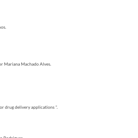
mos.
por Mariana Machado Alves.
r drug delivery applications ".
o Rodrigues.