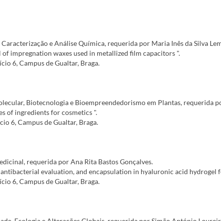
aracterização e Análise Química, requerida por Maria Inês da Silva Le
l of impregnation waxes used in metallized film capacitors ".
ício 6, Campus de Gualtar, Braga.
lecular, Biotecnologia e Bioempreendedorismo em Plantas, requerida 
es of ingredients for cosmetics ".
ício 6, Campus de Gualtar, Braga.
icinal, requerida por Ana Rita Bastos Gonçalves.
antibacterial evaluation, and encapsulation in hyaluronic acid hydrogel fo
ício 6, Campus de Gualtar, Braga.
de, Ecologia e Alterações Globais, requerida por Simão António Loureir