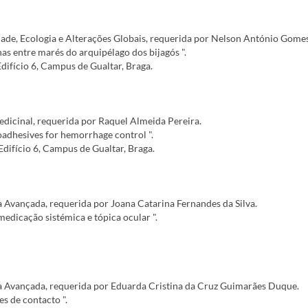
de, Ecologia e Alterações Globais, requerida por Nelson António Gomes
nas entre marés do arquipélago dos bijagós ".
Edifício 6, Campus de Gualtar, Braga.
icinal, requerida por Raquel Almeida Pereira.
oadhesives for hemorrhage control ".
Edifício 6, Campus de Gualtar, Braga.
vançada, requerida por Joana Catarina Fernandes da Silva.
medicação sistémica e tópica ocular ".
 Avançada, requerida por Eduarda Cristina da Cruz Guimarães Duque.
es de contacto ".