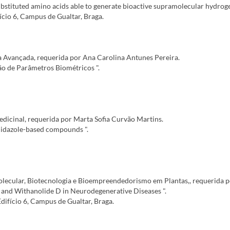
ubstituted amino acids able to generate bioactive supramolecular hydrogel
ício 6, Campus de Gualtar, Braga.
Avançada, requerida por Ana Carolina Antunes Pereira.
ção de Parâmetros Biométricos ".
icinal, requerida por Marta Sofia Curvão Martins.
imidazole-based compounds ".
lecular, Biotecnologia e Bioempreendedorismo em Plantas,, requerida p
A and Withanolide D in Neurodegenerative Diseases ".
Edifício 6, Campus de Gualtar, Braga.