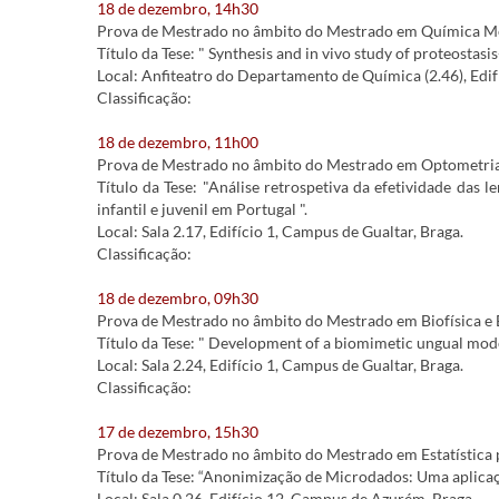
18 de dezembro, 14h30
Prova de Mestrado no âmbito do Mestrado em Química Med
Título da Tese: " Synthesis and in vivo study of proteostas
Local: Anfiteatro do Departamento de Química (2.46), Edif
Classificação:
18 de dezembro, 11h00
Prova de Mestrado no âmbito do Mestrado em Optometria
Título da Tese: "Análise retrospetiva da efetividade das
infantil e juvenil em Portugal ".
Local: Sala 2.17, Edifício 1, Campus de Gualtar, Braga.
Classificação:
18 de dezembro, 09h30
Prova de Mestrado no âmbito do Mestrado em Biofísica e 
Título da Tese: " Development of a biomimetic ungual model
Local: Sala 2.24, Edifício 1, Campus de Gualtar, Braga.
Classificação:
17 de dezembro, 15h30
Prova de Mestrado no âmbito do Mestrado em Estatística p
Título da Tese: “Anonimização de Microdados: Uma aplicaçã
Local: Sala 0.26, Edifício 12, Campus de Azurém, Braga.