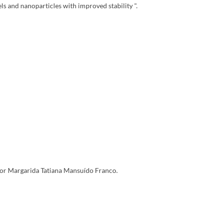
s and nanoparticles with improved stability ".
or Margarida Tatiana Mansuído Franco.