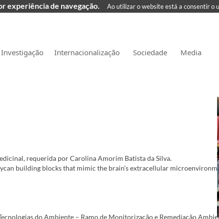
hor experiência de navegação.
Ao utilizar o website está a consentir o 
Investigação
Internacionalização
Sociedade
Media
cinal, requerida por Carolina Amorim Batista da Silva.
ycan building blocks that mimic the brain’s extracellular microenvironme
Tecnologias do Ambiente – Ramo de Monitorização e Remediação Ambien