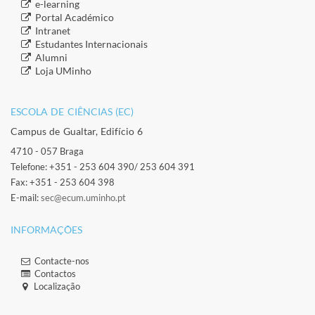
​e-learning
​Portal Académico
​Intranet
​Estudantes Inter​​nacionais
​Alumni
​​Loja UMinho
ESCOLA DE CIÊNCIAS (EC)​
Campus de Gualtar, Edifício 6
4710 - 057 Braga
Telefone: +351 - 253 604 390/ 253 604 391
Fax: +351 - 253 604 398
E-mail:
sec@ecum.uminho.pt
INFORMAÇÕES
Contacte-nos
Contactos
Localização