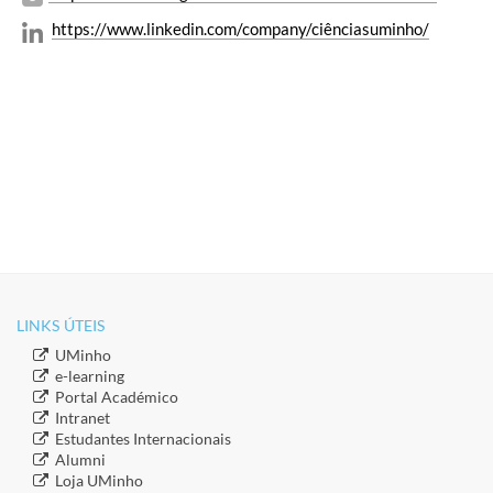
https://www.linkedin.com/company/ciênciasuminho/
​
LINKS ÚTEIS​
​UMinho
​e-learning
​Portal Académico
​Intranet
​Estudantes Inter​​nacionais
​Alumni
​​Loja UMinho