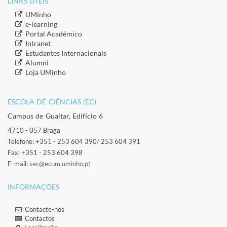
LINKS ÚTEIS​
​UMinho
​e-learning
​Portal Académico
​Intranet
​Estudantes Inter​​nacionais
​Alumni
​​Loja UMinho
ESCOLA DE CIÊNCIAS (EC)​
Campus de Gualtar, Edifício 6
4710 - 057 Braga
Telefone: +351 - 253 604 390/ 253 604 391
Fax: +351 - 253 604 398
E-mail:
sec@ecum.uminho.pt
INFORMAÇÕES
Contacte-nos
Contactos