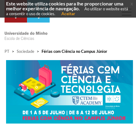
Este website utiliza cookies para lhe proporcionar uma
x
melhor experiência de navegação.
Ao utilizar o website está
Aceitar
a consentir o uso de cookies.
PT
>
Sociedade
>
Férias com Ciência no Campus Júnior