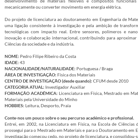
desenvolvimento de materiais flexíveis e compósitos funcionai
mecanicamente ou converter movimento em energia elétrica.
Do projeto de licenciatura ao doutoramento em Engenharia de Mater
uma ligação consistente à investigação e pela ambição de transfor
tecnológicas com impacto real. Entre sensores, polímeros e nanom
inovação e colaboração internacional, contribuindo para aproximar 
Ciências da sociedade e da indústria.
NOME:
Pedro Filipe Ribeiro da Costa
IDADE:
43
NACIONALIDADE/NATURALIDADE:
Portuguesa / Braga
ÁREA DE INVESTIGAÇÃO:
Física dos Materiais
CENTRO DE INVESTIGAÇÃO (desde quando):
CFUM desde 2010
CATEGORIA ATUAL:
Investigador Auxiliar
FORMAÇÃO ACADÉMICA:
Licenciatura em Física, Mestrado em Ma
Materiais pela Universidade do Minho
HOBBIES:
Leitura, Desporto, Praia
Conte-nos um pouco sobre o seu percurso académico e profissional.
Entrei, em 2002, na Licenciatura em Física, na Escola de Ciências 
prossegui para o Mestrado em Materiais e para o Doutoramento em E
investigação começou cedo, no projeto de licenciatura, e consolidou-s