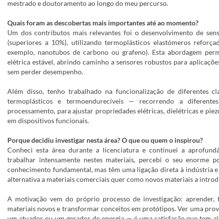
mestrado e doutoramento ao longo do meu percurso.
Quais foram as descobertas mais importantes até ao momento?
Um dos contributos mais relevantes foi o desenvolvimento de sens
(superiores a 10%), utilizando termoplásticos elastómeros refor
exemplo, nanotubos de carbono ou grafeno). Esta abordagem perm
elétrica estável, abrindo caminho a sensores robustos para aplicações
sem perder desempenho.
Além disso, tenho trabalhado na funcionalização de diferentes c
termoplásticos e termoendurecíveis — recorrendo a diferentes
processamento, para ajustar propriedades elétricas, dielétricas e pie
em dispositivos funcionais.
Porque decidiu investigar nesta área? O que ou quem o inspirou?
Conheci esta área durante a licenciatura e continuei a aprofun
trabalhar intensamente nestes materiais, percebi o seu enorme pot
conhecimento fundamental, mas têm uma ligação direta à indústria e 
alternativa a materiais comerciais quer como novos materiais a intro
A motivação vem do próprio processo de investigação: aprender, te
materiais novos e transformar conceitos em protótipos. Ver uma prov
um atuador ou um gerador de energia — é uma satisfação que tem al