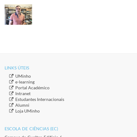
LINKS ÚTEIS​
​UMinho
​e-learning
​Portal Académico
​Intranet
​Estudantes Inter​​nacionais
​Alumni
​​Loja UMinho
ESCOLA DE CIÊNCIAS (EC)​