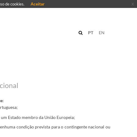
Aceitar
x
uso de cookies.
PT
EN
cional
e:
ortuguesa;
de um Estado membro da União Europeia;
nenhuma condição prevista para o contingente nacional ou