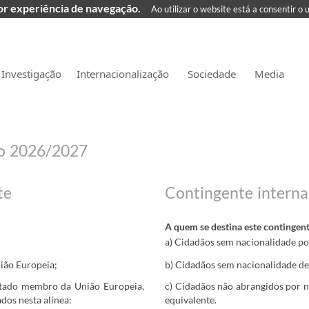
hor experiência de navegação.
Ao utilizar o website está a consentir o 
Investigação
Internacionalização
Sociedade
Media
do 2026/2027
te
Contingente interna
A quem se destina este contingent
a) Cida​​​dãos sem nacionalidade p
ião Europeia;
b) Cidad​ãos sem nacionalidade 
stado membro da União Europeia,
c) Cidadãos ​não abrangidos por 
dos nesta alínea:
equivalente.​