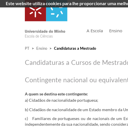
Este website utiliza cookies para lhe proporcionar uma mel
A Escola
Ensino
PT
>
Ensino
>
Candidaturas a Mestrado
Candidaturas a Cursos de Mestra
​ ​
Contingente nacional ou equivalen
A quem se destina este con​tingente:
a) Cida​​​dãos de nacionalidade portuguesa;
b) Cid​​adãos de nacionalidade de um Estado membro da Un
c)
Familiares de portugueses ou de nacionais de um E
independentemente da sua nacionalidade, sendo considera