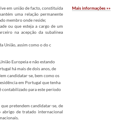
ve em união de facto, constituída
Mais i​nf​ormações »
»​
mantém uma relação permanente
tado membro onde reside;
ade ou que esteja a cargo de um
rceiro na acepção da subalínea
a União, assim como o do c​​​
União Europeia e não estando
tugal há mais de dois anos, de
ndem candidatar-se, bem como os
residência em Portugal que tenha
 contabilizado para este período
m que pretendem candidatar-se, de
o abrigo de tratado internacional
nacionais.