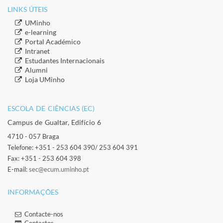
LINKS ÚTEIS​
​UMinho
​e-learning
​Portal Académico
​Intranet
​Estudantes Inter​​nacionais
​Alumni
​​Loja UMinho
ESCOLA DE CIÊNCIAS (EC)​
Campus de Gualtar, Edifício 6
4710 - 057 Braga
Telefone: +351 - 253 604 390/ 253 604 391
Fax: +351 - 253 604 398
E-mail:
sec@ecum.uminho.pt
INFORMAÇÕES
Contacte-nos