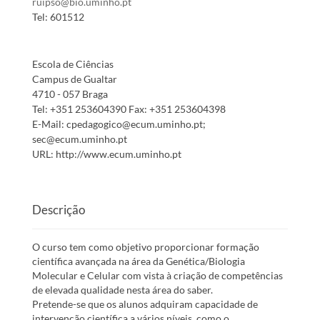
ruipso@bio.uminho.pt
Tel:
601512
Escola de Ciências
Campus de Gualtar
4710 - 057 Braga
Tel:
+351 253604390
Fax:
+351 253604398
E-Mail:
cpedagogico@ecum.uminho.pt;
sec@ecum.uminho.pt
URL:
http://www.ecum.uminho.pt
Descrição
O curso tem como objetivo proporcionar formação
científica avançada na área da Genética/Biologia
Molecular e Celular com vista à criação de competências
de elevada qualidade nesta área do saber.
Pretende-se que os alunos adquiram capacidade de
intervenção científica a vários níveis, como o