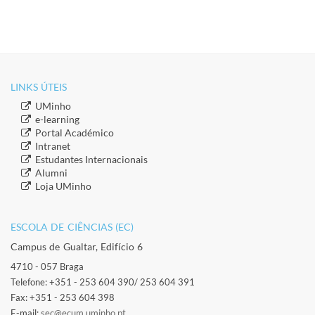
LINKS ÚTEIS​
​UMinho
​e-learning
​Portal Académico
​Intranet
​Estudantes Inter​​nacionais
​Alumni
​​Loja UMinho
ESCOLA DE CIÊNCIAS (EC)​
Campus de Gualtar, Edifício 6
4710 - 057 Braga
Telefone: +351 - 253 604 390/ 253 604 391
Fax: +351 - 253 604 398
E-mail:
sec@ecum.uminho.pt