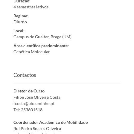
Duração
:
4 semestres letivos
Regime
:
Diurno
Local
:
Campus de Gualtar, Braga (UM)
Área científica predominante
:
Genética Molecular
Contactos
Diretor de Curso
Filipe José Oliveira Costa
fcosta@bio.uminho.pt
Tel:
253601518
Coordenador Académico de Mobilidade
Rui Pedro Soares Oliveira